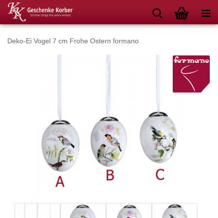
Deko-Ei Vogel 7 cm Frohe Ostern formano