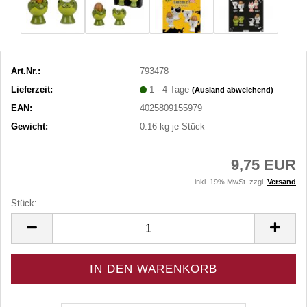
Art.Nr.:
793478
Lieferzeit:
1 - 4 Tage
(Ausland abweichend)
EAN:
4025809155979
Gewicht:
0.16
kg je Stück
9,75 EUR
inkl. 19% MwSt. zzgl.
Versand
Stück:
Stück