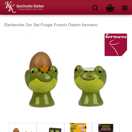
Eierbecher 2er Set Frogie Frosch Ostern formano