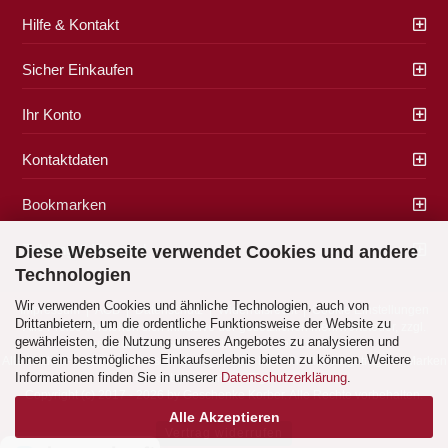
Hilfe & Kontakt
Sicher Einkaufen
Ihr Konto
Kontaktdaten
Bookmarken
Zahlung & Versand
Diese Webseite verwendet Cookies und andere
Technologien
Wir verwenden Cookies und ähnliche Technologien, auch von
Impressum
|
AGB
|
Datenschutz
|
Widerrufsrecht
|
Cookie Einstellungen
Drittanbietern, um die ordentliche Funktionsweise der Website zu
Alle Preise verstehen sich inklusive der gesetzlichen Mehrwertsteuer, zzgl.
gewährleisten, die Nutzung unseres Angebotes zu analysieren und
Versandkosten
soweit nicht anders gekennzeichnet.
Ihnen ein bestmögliches Einkaufserlebnis bieten zu können. Weitere
Alle Marken- und Produktbeschreibungen sind Marken oder eingetragene Marken
Informationen finden Sie in unserer
Datenschutzerklärung
.
der entsprechenden Eigentümer.
Copyright (c) 2017 - 2026 by Geschenke Korber. Alle Rechte vorbehalten.
Alle Akzeptieren
Vertrag widerrufen