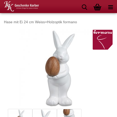
Hase mit Ei 24 cm Weiss+Holzoptik formano