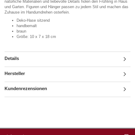
natürliche Materialien und liebevolle Details holen den Frühling in Haus
und Garten. Figuren und Hänger passen zu jedem Stil und machen das
Zuhause im Handumdrehen osterfein.
Deko-Hase sitzend
handbemalt
braun
Größe: 10 x 7 x 18 cm
Details
Hersteller
Kundenrezensionen