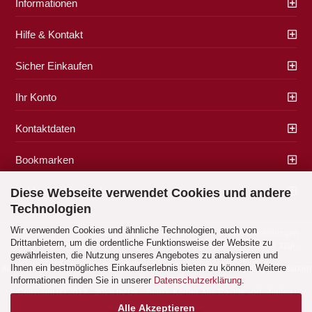
Informationen
Hilfe & Kontakt
Sicher Einkaufen
Ihr Konto
Kontaktdaten
Bookmarken
Zahlung & Versand
Diese Webseite verwendet Cookies und andere
Technologien
Wir verwenden Cookies und ähnliche Technologien, auch von
Impressum
|
AGB
|
Datenschutz
|
Widerrufsrecht
|
Cookie Einstellungen
Drittanbietern, um die ordentliche Funktionsweise der Website zu
Alle Preise verstehen sich inklusive der gesetzlichen Mehrwertsteuer, zzgl.
gewährleisten, die Nutzung unseres Angebotes zu analysieren und
Versandkosten
soweit nicht anders gekennzeichnet.
Ihnen ein bestmögliches Einkaufserlebnis bieten zu können. Weitere
Alle Marken- und Produktbeschreibungen sind Marken oder eingetragene Marken
Informationen finden Sie in unserer
Datenschutzerklärung
.
der entsprechenden Eigentümer.
Copyright (c) 2017 - 2026 by Geschenke Korber. Alle Rechte vorbehalten.
Alle Akzeptieren