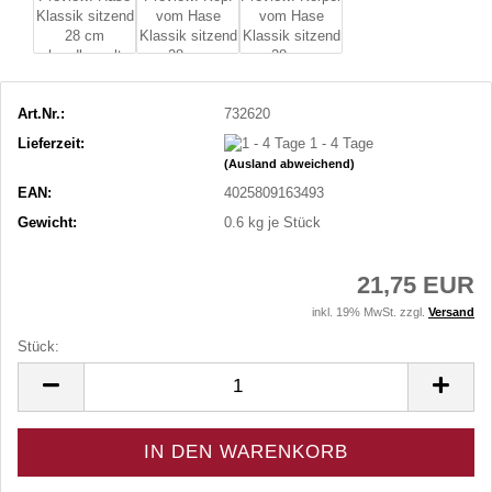
Art.Nr.:
732620
Lieferzeit:
1 - 4 Tage
(Ausland abweichend)
EAN:
4025809163493
Gewicht:
0.6
kg je Stück
21,75 EUR
inkl. 19% MwSt. zzgl.
Versand
Stück:
Stück