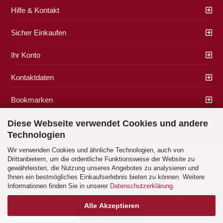
Hilfe & Kontakt
Sicher Einkaufen
Ihr Konto
Kontaktdaten
Bookmarken
Zahlung & Versand
Diese Webseite verwendet Cookies und andere
Technologien
Wir verwenden Cookies und ähnliche Technologien, auch von
Impressum
|
AGB
|
Datenschutz
|
Widerrufsrecht
|
Cookie Einstellungen
Drittanbietern, um die ordentliche Funktionsweise der Website zu
Alle Preise verstehen sich inklusive der gesetzlichen Mehrwertsteuer, zzgl.
gewährleisten, die Nutzung unseres Angebotes zu analysieren und
Versandkosten
soweit nicht anders gekennzeichnet.
Ihnen ein bestmögliches Einkaufserlebnis bieten zu können. Weitere
Alle Marken- und Produktbeschreibungen sind Marken oder eingetragene Marken
Informationen finden Sie in unserer
Datenschutzerklärung
.
der entsprechenden Eigentümer.
Copyright (c) 2017 - 2026 by Geschenke Korber. Alle Rechte vorbehalten.
Alle Akzeptieren
Vertrag widerrufen