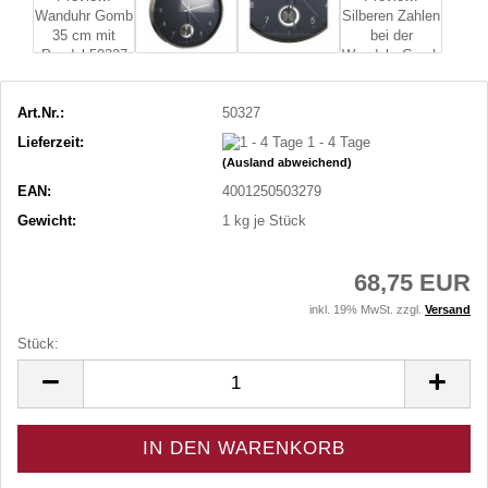
Art.Nr.:
50327
Lieferzeit:
1 - 4 Tage
(Ausland abweichend)
EAN:
4001250503279
Gewicht:
1
kg je Stück
68,75 EUR
inkl. 19% MwSt. zzgl.
Versand
Stück:
Stück