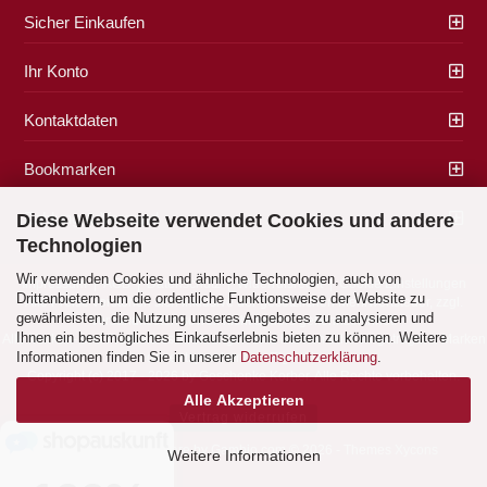
Sicher Einkaufen
Ihr Konto
Kontaktdaten
Bookmarken
Zahlung & Versand
Diese Webseite verwendet Cookies und andere
Technologien
Wir verwenden Cookies und ähnliche Technologien, auch von
Impressum
|
AGB
|
Datenschutz
|
Widerrufsrecht
|
Cookie Einstellungen
Drittanbietern, um die ordentliche Funktionsweise der Website zu
Alle Preise verstehen sich inklusive der gesetzlichen Mehrwertsteuer, zzgl.
gewährleisten, die Nutzung unseres Angebotes zu analysieren und
Versandkosten
soweit nicht anders gekennzeichnet.
Ihnen ein bestmögliches Einkaufserlebnis bieten zu können. Weitere
Alle Marken- und Produktbeschreibungen sind Marken oder eingetragene Marken
Informationen finden Sie in unserer
Datenschutzerklärung
.
der entsprechenden Eigentümer.
Copyright (c) 2017 - 2026 by Geschenke Korber. Alle Rechte vorbehalten.
Alle Akzeptieren
Vertrag widerrufen
Shopping Cart Software
by Gambio.com © 2026 - Themes
Xycons
Weitere Informationen