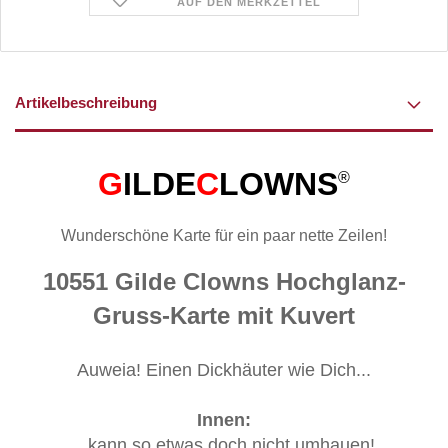
AUF DEN MERKZETTEL
Artikelbeschreibung
G
ILDE
C
LOWNS
®
Wunderschöne Karte für ein paar nette Zeilen!
10551 Gilde Clowns Hochglanz-
Gruss-Karte mit Kuvert
Auweia! Einen Dickhäuter wie Dich...
Innen:
...kann so etwas doch nicht umhauen!