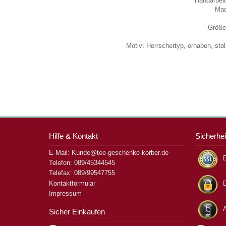
Handarbei
Mad
- Größe
Motiv: Herrschertyp, erhaben, st
Hilfe & Kontakt
Sicherhei
E-Mail: Kunde@tee-geschenke-korber.de
D
Telefon: 089/45344545
Telefax: 089/99547755
Kontaktformular
Impressum
Sicher Einkaufen