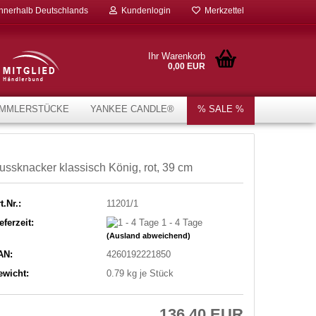
innerhalb Deutschlands
Kundenlogin
Merkzettel
Ihr Warenkorb
0,00 EUR
MMLERSTÜCKE
YANKEE CANDLE®
% SALE %
ussknacker klassisch König, rot, 39 cm
t.Nr.:
11201/1
eferzeit:
1 - 4 Tage
(Ausland abweichend)
AN:
4260192221850
ewicht:
0.79
kg je Stück
136,40 EUR