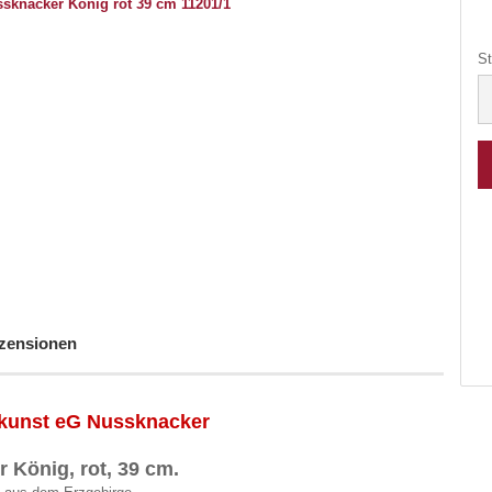
St
St
zensionen
skunst eG Nussknacker
 König, rot, 39 cm.