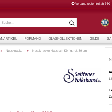
Versandkostenfrei ab 66€ 
Suche...
ANARTIKEL
FORMANO
GLASKOLLEKTIONEN
GILDE
SA
»
»
Nussknacker
Nussknacker klassisch König, rot, 39 cm
N
Ar
Li
E
G