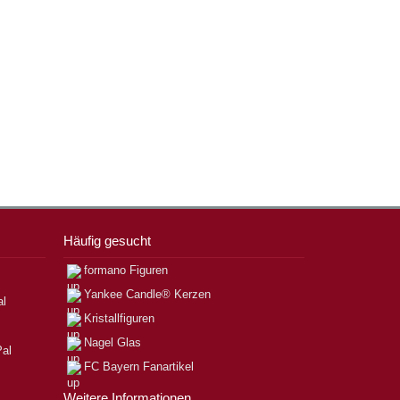
Häufig gesucht
formano Figuren
Yankee Candle® Kerzen
Kristallfiguren
Nagel Glas
FC Bayern Fanartikel
Weitere Informationen