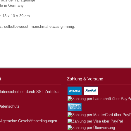
t aus dem Erzgebirge
e in Germany
: 13 x 10 x 39 cm
olz, selbstbewusst, manchmal etwas grimmig.
t
Zahlung & Versand
atensicherheit durch SSL-Zertifikat
Datenschutz
Allgemeine Geschäftsbedingungen