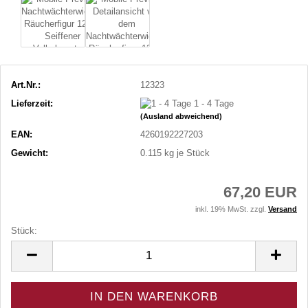
Art.Nr.:
12323
Lieferzeit:
1 - 4 Tage
(Ausland abweichend)
EAN:
4260192227203
Gewicht:
0.115
kg je Stück
67,20 EUR
inkl. 19% MwSt. zzgl.
Versand
Stück:
Stück