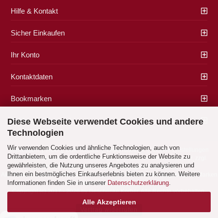
Hilfe & Kontakt
Sicher Einkaufen
Ihr Konto
Kontaktdaten
Bookmarken
Zahlung & Versand
Diese Webseite verwendet Cookies und andere
Technologien
Wir verwenden Cookies und ähnliche Technologien, auch von
Impressum
|
AGB
|
Datenschutz
|
Widerrufsrecht
|
Cookie Einstellungen
Drittanbietern, um die ordentliche Funktionsweise der Website zu
Alle Preise verstehen sich inklusive der gesetzlichen Mehrwertsteuer, zzgl.
gewährleisten, die Nutzung unseres Angebotes zu analysieren und
Versandkosten
soweit nicht anders gekennzeichnet.
Ihnen ein bestmögliches Einkaufserlebnis bieten zu können. Weitere
Alle Marken- und Produktbeschreibungen sind Marken oder eingetragene Marken
Informationen finden Sie in unserer
Datenschutzerklärung
.
der entsprechenden Eigentümer.
Copyright (c) 2017 - 2026 by Geschenke Korber. Alle Rechte vorbehalten.
Alle Akzeptieren
Vertrag widerrufen