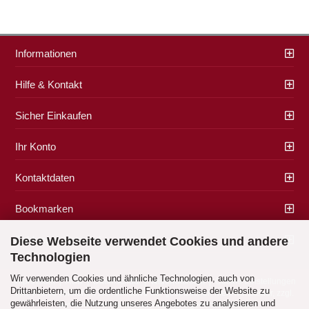
Informationen
Hilfe & Kontakt
Sicher Einkaufen
Ihr Konto
Kontaktdaten
Bookmarken
Zahlung & Versand
Diese Webseite verwendet Cookies und andere
Technologien
Wir verwenden Cookies und ähnliche Technologien, auch von
Impressum
|
AGB
|
Datenschutz
|
Widerrufsrecht
|
Cookie Einstellungen
Drittanbietern, um die ordentliche Funktionsweise der Website zu
Alle Preise verstehen sich inklusive der gesetzlichen Mehrwertsteuer, zzgl.
gewährleisten, die Nutzung unseres Angebotes zu analysieren und
Versandkosten
soweit nicht anders gekennzeichnet.