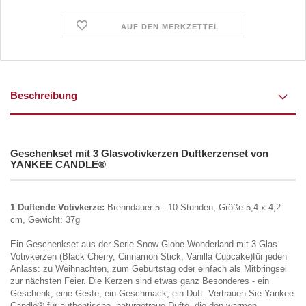
AUF DEN MERKZETTEL
Beschreibung
Geschenkset mit 3 Glasvotivkerzen Duftkerzenset von
YANKEE CANDLE®
1 Duftende Votivkerze:
Brenndauer 5 - 10 Stunden, Größe 5,4 x 4,2
cm, Gewicht: 37g
Ein Geschenkset aus der Serie Snow Globe Wonderland mit 3 Glas
Votivkerzen (Black Cherry, Cinnamon Stick, Vanilla Cupcake)für jeden
Anlass: zu Weihnachten, zum Geburtstag oder einfach als Mitbringsel
zur nächsten Feier. Die Kerzen sind etwas ganz Besonderes - ein
Geschenk, eine Geste, ein Geschmack, ein Duft. Vertrauen Sie Yankee
Candle® für authentische, naturgetreue Düfte, die den warmen,