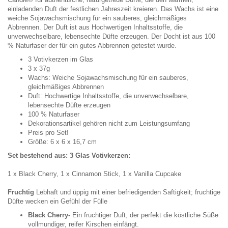
einladenden Duft der festlichen Jahreszeit kreieren. Das Wachs ist eine
weiche Sojawachsmischung für ein sauberes, gleichmäßiges
Abbrennen. Der Duft ist aus Hochwertigen Inhaltsstoffe, die
unverwechselbare, lebensechte Düfte erzeugen. Der Docht ist aus 100
% Naturfaser der für ein gutes Abbrennen getestet wurde.
3 Votivkerzen im Glas
3 x 37g
Wachs: Weiche Sojawachsmischung für ein sauberes,
gleichmäßiges Abbrennen
Duft: Hochwertige Inhaltsstoffe, die unverwechselbare,
lebensechte Düfte erzeugen
100 % Naturfaser
Dekorationsartikel gehören nicht zum Leistungsumfang
Preis pro Set!
Größe: 6 x 6 x 16,7 cm
Set bestehend aus: 3 Glas Votivkerzen:
1 x Black Cherry, 1 x Cinnamon Stick, 1 x Vanilla Cupcake
Fruchtig
Lebhaft und üppig mit einer befriedigenden Saftigkeit; fruchtige
Düfte wecken ein Gefühl der Fülle
Black Cherry-
Ein fruchtiger Duft, der perfekt die köstliche Süße
vollmundiger, reifer Kirschen einfängt.