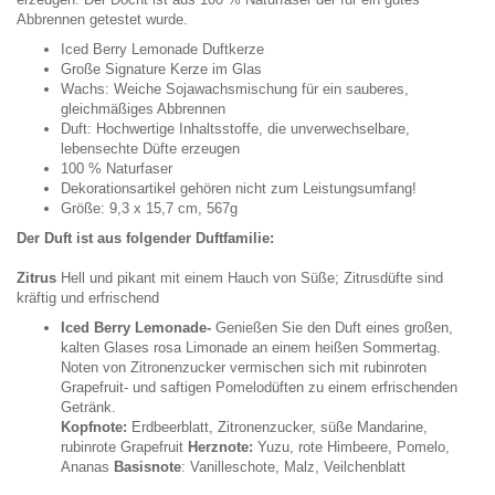
Abbrennen getestet wurde.
Iced Berry Lemonade Duftkerze
Große Signature Kerze im Glas
Wachs: Weiche Sojawachsmischung für ein sauberes,
gleichmäßiges Abbrennen
Duft: Hochwertige Inhaltsstoffe, die unverwechselbare,
lebensechte Düfte erzeugen
100 % Naturfaser
Dekorationsartikel gehören nicht zum Leistungsumfang!
Größe: 9,3 x 15,7 cm, 567g
Der Duft ist aus folgender Duftfamilie:
Zitrus
Hell und pikant mit einem Hauch von Süße; Zitrusdüfte sind
kräftig und erfrischend
Iced Berry Lemonade-
Genießen Sie den Duft eines großen,
kalten Glases rosa Limonade an einem heißen Sommertag.
Noten von Zitronenzucker vermischen sich mit rubinroten
Grapefruit- und saftigen Pomelodüften zu einem erfrischenden
Getränk.
Kopfnote:
Erdbeerblatt, Zitronenzucker, süße Mandarine,
rubinrote Grapefruit
Herznote:
Yuzu, rote Himbeere, Pomelo,
Ananas
Basisnote
: Vanilleschote, Malz, Veilchenblatt