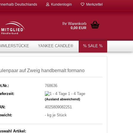
innerhalb Deutschlands
Kundenlogin
Merkzettel
Ihr Warenkorb
0,00 EUR
MMLERSTÜCKE
YANKEE CANDLE®
% SALE %
ulenpaar auf Zweig handbemalt formano
t.Nr.:
768636
eferzeit:
1 - 4 Tage
(Ausland abweichend)
AN:
4025809082251
ewicht:
-
kg je Stück
swahl Artikel: