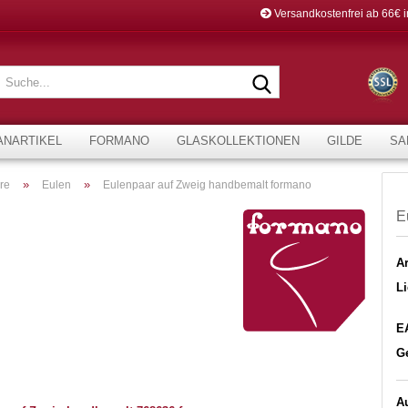
Versandkostenfrei ab 66€ 
Suche...
ANARTIKEL
FORMANO
GLASKOLLEKTIONEN
GILDE
SA
»
»
re
Eulen
Eulenpaar auf Zweig handbemalt formano
E
Ar
Li
E
G
Au