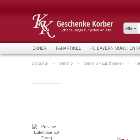
Alle
EXNER
FANARTIKEL
FC BAYERN MÜNCHEN F
»
»
»
Startseite
formano
formano Haus & Garten
Tie