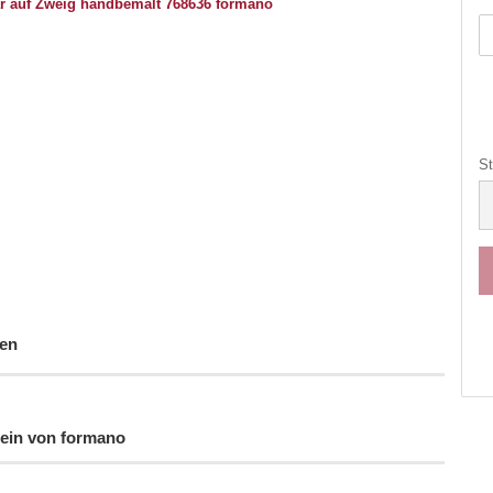
St
St
en
tein von formano